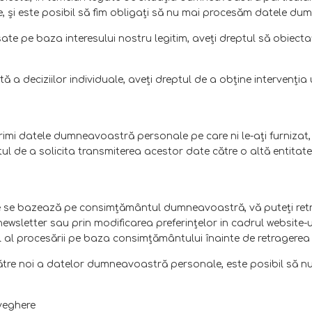
e, şi este posibil să fim obligaţi să nu mai procesăm datele d
e pe baza interesului nostru legitim, aveţi dreptul să obiect
 a deciziilor individuale, aveţi dreptul de a obţine intervenţ
imi datele dumneavoastră personale pe care ni le-aţi furnizat, î
eptul de a solicita transmiterea acestor date către o altă entit
e bazează pe consimţământul dumneavoastră, vă puteţi retrag
re newsletter sau prin modificarea preferinţelor in cadrul website-
al procesării pe baza consimţământului înainte de retragerea 
e noi a datelor dumneavoastră personale, este posibil să nu vă 
veghere