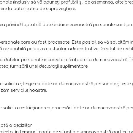
le (inclusiv să vă opuneţi profilării şi, de asemenea, alte dre
gere la autoritatea de supraveghere.
rea privind faptul că datele dumneavoastră personale sunt proce
personale care au fost procesate. Este posibil să vă solicităm i
axă rezonabilă pe baza costurilor administrative Dreptul de recti
rea datelor personale incorecte referitoare la dumneavoastră. În 
ea furnizării unei declaraţii suplimentare.
ne solicita ştergerea datelor dumneavoastră personale şi este p
zăm serviciile noastre.
e solicita restricţionarea procesării datelor dumneavoastră pers
ată a deciziilor
obiecta, în temeiuri legate de situaţia dumneavoastră particula