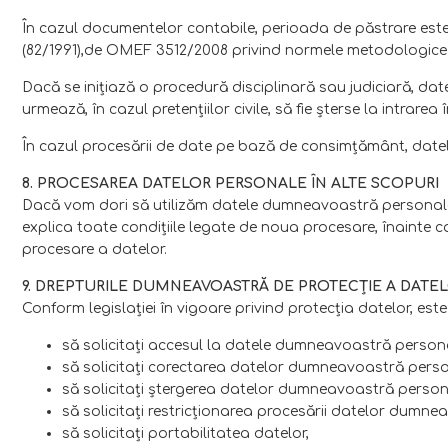
În cazul documentelor contabile, perioada de păstrare este 
(82/1991),de OMEF 3512/2008 privind normele metodologice de
Dacă se iniţiază o procedură disciplinară sau judiciară, dat
urmează, în cazul pretenţiilor civile, să fie şterse la intrarea î
În cazul procesării de date pe bază de consimţământ, date
8. PROCESAREA DATELOR PERSONALE ÎN ALTE SCOPURI
Dacă vom dori să utilizăm datele dumneavoastră personale p
explica toate condiţiile legate de noua procesare, înainte
procesare a datelor.
9. DREPTURILE DUMNEAVOASTRĂ DE PROTECŢIE A DATE
Conform legislaţiei în vigoare privind protecţia datelor, este
să solicitaţi accesul la datele dumneavoastră person
să solicitaţi corectarea datelor dumneavoastră perso
să solicitaţi ştergerea datelor dumneavoastră person
să solicitaţi restricţionarea procesării datelor dumn
să solicitaţi portabilitatea datelor,