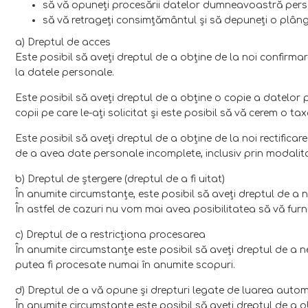
să vă opuneţi procesării datelor dumneavoastră persona
să vă retrageţi consimţământul şi să depuneţi o plân
a) Dreptul de acces
Este posibil să aveţi dreptul de a obţine de la noi confirma
la datele personale.
Este posibil să aveţi dreptul de a obţine o copie a datelor 
copii pe care le-aţi solicitat şi este posibil să vă cerem o t
Este posibil să aveţi dreptul de a obţine de la noi rectifica
de a avea date personale incomplete, inclusiv prin modalitat
b) Dreptul de ştergere (dreptul de a fi uitat)
În anumite circumstanţe, este posibil să aveţi dreptul de a 
În astfel de cazuri nu vom mai avea posibilitatea să vă furni
c) Dreptul de a restricţiona procesarea
În anumite circumstanţe este posibil să aveţi dreptul de a n
putea fi procesate numai în anumite scopuri.
d) Dreptul de a vă opune şi drepturi legate de luarea autom
În anumite circumstanţe este posibil să aveţi dreptul de a 