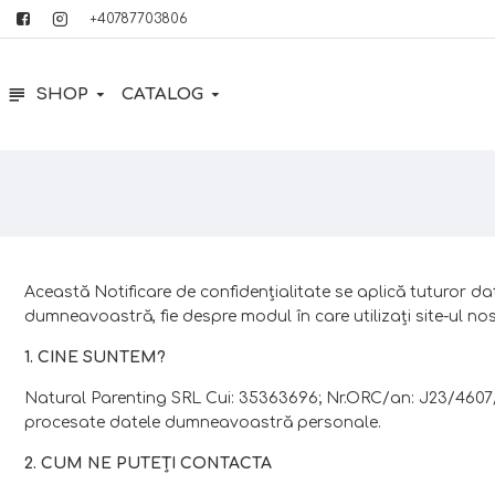
+40787703806
SHOP
CATALOG
Această Notificare de confidenţialitate se aplică tuturor da
dumneavoastră, fie despre modul în care utilizaţi site-ul nost
1. CINE SUNTEM?
Natural Parenting SRL Cui: 35363696; Nr.ORC/an: J23/4607/
procesate datele dumneavoastră personale.
2. CUM NE PUTEŢI CONTACTA