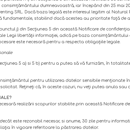
a consimţământului dumneavoastră, iar începând din 25 mai 2018 şi
enting SRL. Dacă baza legală este interesul legitim al Natural 
fundamentale, stabilind dacă acestea au prioritate faţă de astfe
punctul j) din Secţiunea 5 din această Notificare de confidenţial
 6 ale Legii libertăţii informaţiei, adică pe baza consimţământul
procesare este necesară pentru a respecta obligaţiile legale.
sonale
iunea 5 a) si 5 b) pentru a putea să vă furnizăm, în totalitate s
simţământul pentru utilizarea datelor sensibile menţionate în S
 solicitat. Rețineți că, în aceste cazuri, nu veți putea anula sau
NALE?
ră realizării scopurilor stabilite prin această Notificare de 
 este rezonabil necesar, si anume, 30 zile pentru informatiile
slaţia în vigoare referitoare la păstrarea datelor.