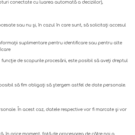
pturi conectate cu luarea automată a deciziilor),
sate sau nu şi, în cazul în care sunt, să solicitaţi accesul
nformaţii suplimentare pentru identificare sau pentru alte
ficare
funcţie de scopurile procesării, este posibil să aveţi dreptul
osibil să fim obligaţi să ştergem astfel de date personale.
onale. În acest caz, datele respective vor fi marcate şi vor
ră, în orice moment, faţă de procesarea de către noi a