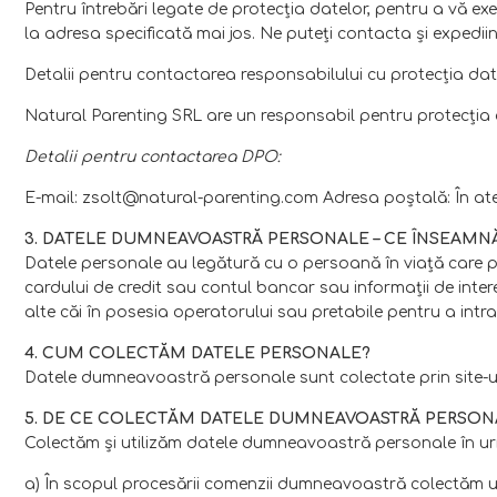
Pentru întrebări legate de protecţia datelor, pentru a vă exe
la adresa specificată mai jos. Ne puteţi contacta şi expedi
Detalii pentru contactarea responsabilului cu protecţia da
Natural Parenting SRL are un responsabil pentru protecţia d
Detalii pentru contactarea DPO:
E-mail: zsolt@natural-parenting.com Adresa poştală: În aten
3. DATELE DUMNEAVOASTRĂ PERSONALE – CE ÎNSEAMN
Datele personale au legătură cu o persoană în viaţă care poa
cardului de credit sau contul bancar sau informaţii de intere
alte căi în posesia operatorului sau pretabile pentru a intra
4. CUM COLECTĂM DATELE PERSONALE?
Datele dumneavoastră personale sunt colectate prin site-u
5. DE CE COLECTĂM DATELE DUMNEAVOASTRĂ PERSONA
Colectăm şi utilizăm datele dumneavoastră personale în ur
a) În scopul procesării comenzii dumneavoastră colectăm ur