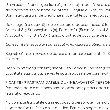
din Articolul 6 din Legea libertăţii informaţiei, adică pe baz
de procesare se vor baza pe interesul legitim al Natural Par
dumneavoastră şi de drepturile şi libertăţile dumneavoastră 
Baza legală a activităţii de procesare a datelor indicată la 
Articolul 5 şi Subsecţiunea (a), Paragraful (5) din Articolul
Articolul 6 (1) (c) din GDPR, adică o astfel de activitate de 
Consecinţele refuzului sau eşecul în furnizarea datelor per
Reţineţi că avem nevoie de datele personale enumerate în Secţ
solicitat.
Dacă vă retrageţi consimţământul sau dacă nu ne oferiţi con
totalitate sau parţial, serviciile sau produsele pe care le-aţi
7. CAT TIMP PĂSTRĂM DATELE DUMNEAVOASTRĂ PERSO
Procesăm datele dumneavoastră personale pe perioada necesa
legislaţia relevantă.
Nu vom păstra datele dumneavoastră personale mai mult decât
legate de facturi fiscale si statistica. Pentru a respecta legi