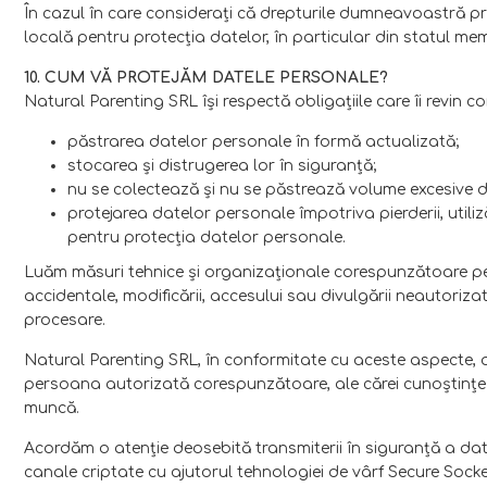
În cazul în care consideraţi că drepturile dumneavoastră pr
locală pentru protecţia datelor, în particular din statul me
10. CUM VĂ PROTEJĂM DATELE PERSONALE?
Natural Parenting SRL îşi respectă obligaţiile care îi revin co
păstrarea datelor personale în formă actualizată;
stocarea şi distrugerea lor în siguranţă;
nu se colectează şi nu se păstrează volume excesive d
protejarea datelor personale împotriva pierderii, utili
pentru protecţia datelor personale.
Luăm măsuri tehnice și organizaționale corespunzătoare pen
accidentale, modificării, accesului sau divulgării neautoriza
procesare.
Natural Parenting SRL, în conformitate cu aceste aspecte, apl
persoana autorizată corespunzătoare, ale cărei cunoştinţe d
muncă.
Acordăm o atenție deosebită transmiterii în siguranță a d
canale criptate cu ajutorul tehnologiei de vârf Secure Socke