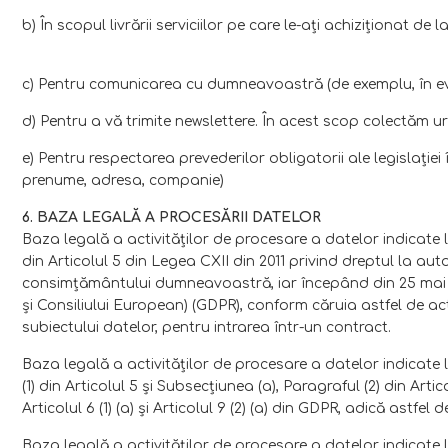
b) În scopul livrării serviciilor pe care le-aţi achiziţionat 
c) Pentru comunicarea cu dumneavoastră (de exemplu, în ev
d) Pentru a vă trimite newslettere. În acest scop colectăm 
e) Pentru respectarea prevederilor obligatorii ale legislaţ
prenume, adresa, companie)
6. BAZA LEGALĂ A PROCESĂRII DATELOR
Baza legală a activităţilor de procesare a datelor indicate l
din Articolul 5 din Legea CXII din 2011 privind dreptul la au
consimţământului dumneavoastră, iar începând din 25 mai 201
şi Consiliului European) (GDPR), conform căruia astfel de ac
subiectului datelor, pentru intrarea într-un contract.
Baza legală a activităţilor de procesare a datelor indicate 
(1) din Articolul 5 şi Subsecţiunea (a), Paragraful (2) din Ar
Articolul 6 (1) (a) şi Articolul 9 (2) (a) din GDPR, adică as
Baza legală a activităţilor de procesare a datelor indicate l