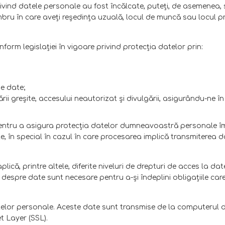
ivind datele personale au fost încălcate, puteţi, de asemenea, 
mbru în care aveţi reşedinţa uzuală, locul de muncă sau locul pr
nform legislaţiei în vigoare privind protecţia datelor prin:
e date;
zării greşite, accesului neautorizat şi divulgării, asigurându-ne
tru a asigura protecția datelor dumneavoastră personale împot
te, în special în cazul în care procesarea implică transmiterea da
ică, printre altele, diferite niveluri de drepturi de acces la d
espre date sunt necesare pentru a-şi îndeplini obligaţiile car
atelor personale. Aceste date sunt transmise de la computerul
t Layer (SSL).