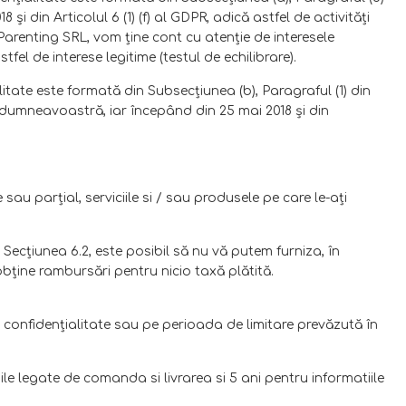
 din Articolul 6 (1) (f) al GDPR, adică astfel de activităţi
Parenting SRL, vom ţine cont cu atenţie de interesele
l de interese legitime (testul de echilibrare).
itate este formată din Subsecţiunea (b), Paragraful (1) din
ui dumneavoastră, iar începând din 25 mai 2018 şi din
au parţial, serviciile si / sau produsele pe care le-aţi
ecţiunea 6.2, este posibil să nu vă putem furniza, în
 obține rambursări pentru nicio taxă plătită.
confidenţialitate sau pe perioada de limitare prevăzută în
 legate de comanda si livrarea si 5 ani pentru informatiile