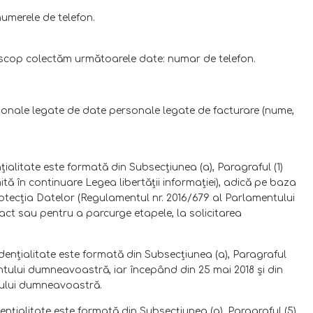
numerele de telefon.
 scop colectăm următoarele date: numar de telefon.
ersonale legate de date personale legate de facturare (nume,
ţialitate este formată din Subsecţiunea (a), Paragraful (1)
ită în continuare Legea libertăţii informaţiei), adică pe baza
otecţia Datelor (Regulamentul nr. 2016/679 al Parlamentului
act sau pentru a parcurge etapele, la solicitarea
idenţialitate este formată din Subsecţiunea (a), Paragraful
ământului dumneavoastră, iar începând din 25 mai 2018 şi din
ântului dumneavoastră.
enţialitate este formată din Subsecţiunea (a), Paragraful (5)