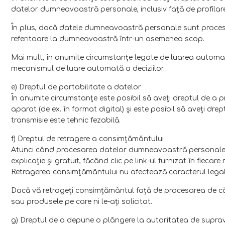
datelor dumneavoastră personale, inclusiv faţă de profilar
În plus, dacă datele dumneavoastră personale sunt procesat
referitoare la dumneavoastră într-un asemenea scop.
Mai mult, în anumite circumstanţe legate de luarea automată
mecanismul de luare automată a deciziilor.
e) Dreptul de portabilitate a datelor
În anumite circumstanţe este posibil să aveţi dreptul de a pr
aparat (de ex. în format digital) şi este posibil să aveţi dr
transmisie este tehnic fezabilă.
f) Dreptul de retragere a consimţământului
Atunci când procesarea datelor dumneavoastră personale s
explicaţie şi gratuit, făcând clic pe link-ul furnizat în fieca
Retragerea consimţământului nu afectează caracterul legal 
Dacă vă retrageţi consimţământul faţă de procesarea de cătr
sau produsele pe care ni le-aţi solicitat.
g) Dreptul de a depune o plângere la autoritatea de supra