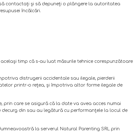
să contactaţi şi să depuneţi o plângere la autoritatea
esupusei încălcări.
 în acelaşi timp că s-au luat măsurile tehnice corespunzătoare
riva distrugerii accidentale sau ilegale, pierderii
telor printr-o rețea, și împotriva altor forme ilegale de
ate, prin care se asigură că la date va avea acces numai
e decurg din sau au legătură cu performanţele la locul de
 dumneavoastră la serverul Natural Parenting SRL prin