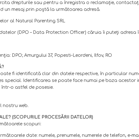
rcita drepturile sau pentru a înregistra o reclamaţie, contactaţ
ind un mesaj prin poştă la următoarea adresă.
telor al Natural Parenting SRL
atelor (DPO – Data Protection Officer) căruia îi puteţi adresa
ţia: DPO; Amurgului 37, Popesti-Leordeni, Ilfov, RO
Ă?
te fi identificată clar din datele respective, în particular nu
s special. Identificarea se poate face numai pe baza acestor inf
 într-o astfel de posesie.
l nostru web.
LE? (SCOPURILE PROCESĂRII DATELOR)
mătoarele scopuri:
mătoarele date: numele, prenumele, numerele de telefon, e-mai