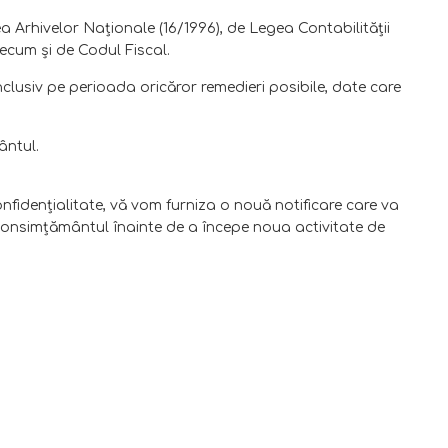
 Arhivelor Naționale (16/1996), de Legea Contabilității
ecum și de Codul Fiscal.
nclusiv pe perioada oricăror remedieri posibile, date care
ântul.
idenţialitate, vă vom furniza o nouă notificare care va
 consimţământul înainte de a începe noua activitate de