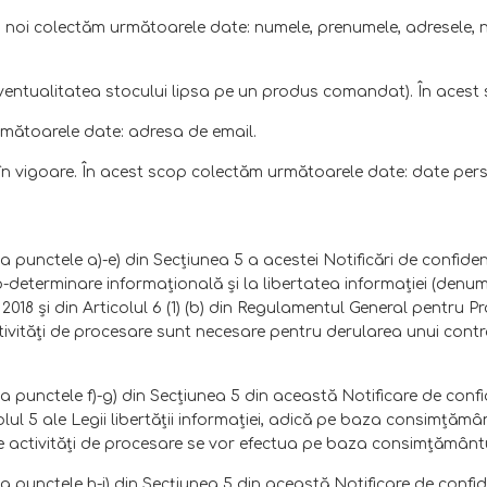
de la noi colectăm următoarele date: numele, prenumele, adresele, 
entualitatea stocului lipsa pe un produs comandat). În acest
următoarele date: adresa de email.
iei în vigoare. În acest scop colectăm următoarele date: date p
a punctele a)-e) din Secţiunea 5 a acestei Notificări de confiden
to-determinare informaţională şi la libertatea informaţiei (denum
8 şi din Articolul 6 (1) (b) din Regulamentul General pentru Pr
tivităţi de procesare sunt necesare pentru derularea unui contr
la punctele f)-g) din Secţiunea 5 din această Notificare de conf
ticolul 5 ale Legii libertăţii informaţiei, adică pe baza consimţ
tfel de activităţi de procesare se vor efectua pe baza consimţăm
a punctele h-i) din Secţiunea 5 din această Notificare de confid