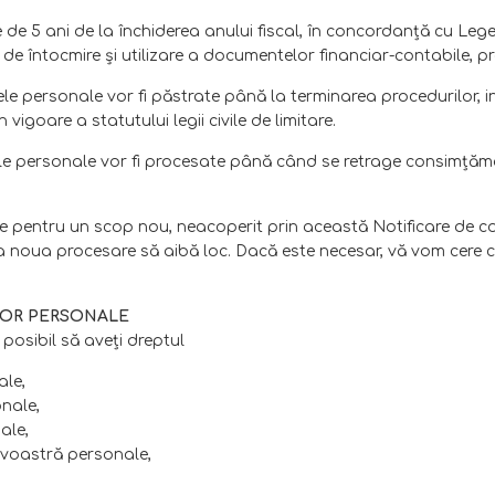
de 5 ani de la închiderea anului fiscal, în concordanţă cu Legea
 întocmire și utilizare a documentelor financiar-contabile, pr
ele personale vor fi păstrate până la terminarea procedurilor, i
n vigoare a statutului legii civile de limitare.
le personale vor fi procesate până când se retrage consimţăm
entru un scop nou, neacoperit prin această Notificare de conf
 ca noua procesare să aibă loc. Dacă este necesar, vă vom cere
LOR PERSONALE
 posibil să aveţi dreptul
ale,
nale,
ale,
eavoastră personale,